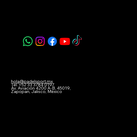
Padel Sport
Navegación
Acerca de Nosotros
Todos nuestros Servicios
Menú Restaurante
Clases
Torneos y Ligas
Eventos Privados
Experiencia de Marca
Mis imágenes
FAQ
Blog
Contacto
hola@padelsport.mx
Tel.
+52 33 3784 0197
Av. Aviación 4200 A-B, 45019,
Zapopan, Jalisco, México