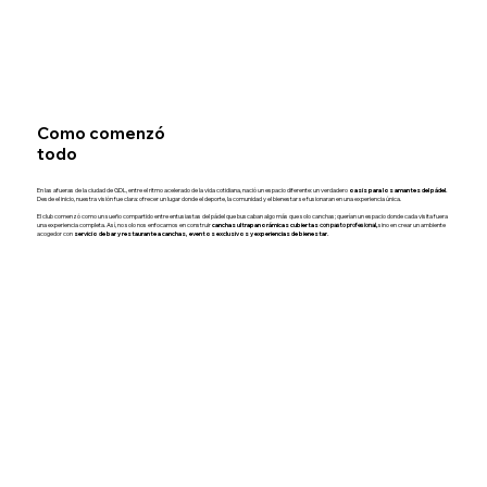
Como comenzó
todo
En las afueras de la ciudad de GDL, entre el ritmo acelerado de la vida cotidiana, nació un espacio diferente: un verdadero
oasis para los amantes del pádel.
Desde el inicio, nuestra visión fue clara: ofrecer un lugar donde el deporte, la comunidad y el bienestar se fusionaran en una experiencia única.
El club comenzó como un sueño compartido entre entusiastas del pádel que buscaban algo más que solo canchas; querían un espacio donde cada visita fuera
una experiencia completa. Así, no solo nos enfocamos en construir
canchas ultrapanorámicas cubiertas
con pasto profesional,
sino en crear un ambiente
acogedor con
servicio de bar y restaurante a canchas, eventos exclusivos y experiencias de bienestar.