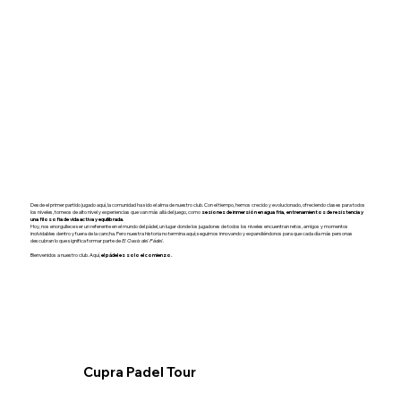
Desde el primer partido jugado aquí, la comunidad ha sido el alma de nuestro club. Con el tiempo, hemos crecido y evolucionado, ofreciendo clases para todos
los niveles, torneos de alto nivel y experiencias que van más allá del juego, como
sesiones de inmersión en agua fría, entrenamientos de resistencia y
una filosofía de vida activa y equilibrada.
Hoy, nos enorgullece ser un referente en el mundo del pádel, un lugar donde los jugadores de todos los niveles encuentran retos, amigos y momentos
inolvidables dentro y fuera de la cancha. Pero nuestra historia no termina aquí; seguimos innovando y expandiéndonos para que cada día más personas
descubran lo que significa formar parte de
El Oasis del Pádel.
Bienvenidos a nuestro club. Aquí,
el pádel es solo el comienzo.
Cupra Padel Tour