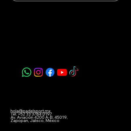
Padel Sport
Navegación
Acerca de Nosotros
Todos nuestros Servicios
Menú Restaurante
Clases
Torneos y Ligas
Eventos Privados
Experiencia de Marca
Mis imágenes
FAQ
Blog
Contacto
hola@padelsport.mx
Tel.
+52 33 3784 0197
Av. Aviación 4200 A-B, 45019,
Zapopan, Jalisco, México