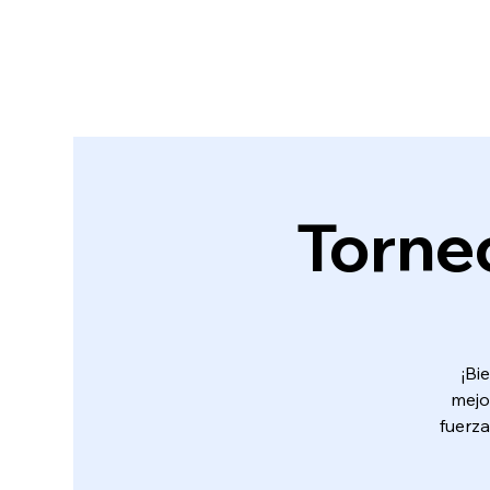
Torne
¡Bi
mejo
fuerza