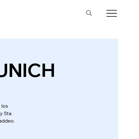
MUNICH
 los
y 5ta
Paddeo.