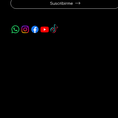
Suscribirme
Navegación
Acerca de Nosotros
Todos nuestros Servicios
Menú Restaurante
Clases
Torneos y Ligas
Eventos Privados
Experiencia de Marca
Mis imágenes
FAQ
Blog