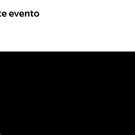
te evento
ro en recibir
lusivas.