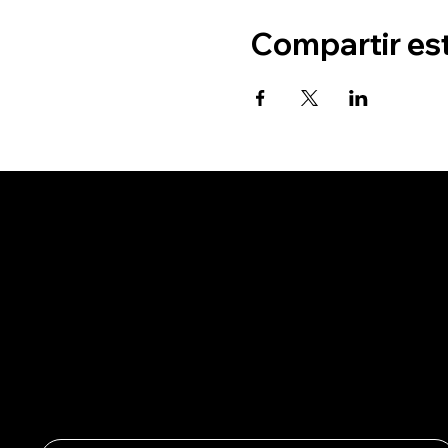
Compartir es
Se el prime
ofertas exc