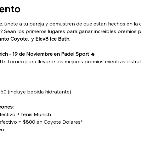
vento
, únete a tu pareja y demustren de que están hechos en la c
r? Sean los primeros lugares para ganar increibles premios 
nto Coyote,  y Elev8 Ice Bath
. 
ch - 19 de Noviembre en Padel Sport
 🔥
 Un torneo para llevarte los mejores premios mientras disfrut
650 (incluye bebida hidratante)
eones:
efectivo + tenis Munich
 efectivo + $800 en Coyote Dolares*
eo