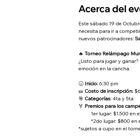
Acerca del e
Este sábado 19 de Octubre
necesita para ir a competi
nuevos patrocinadores: 
Sa
🔥 
Torneo Relámpago Muni
¿Listo para jugar y ganar?
emoción en la cancha.
🕡 
Inicio:
 6:30 pm
🎫 
Costo de inscripción:
 $
🎯 
Categorías:
 4ta y 5ta
🏅 
Premios para los camp
	1er lugar: $1,500 en 
	*2do lugar: $800 en
*sujetos a cupo en el torn