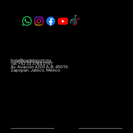
Navegación
Acerca de Nosotros
Todos nuestros Servicios
Menú Restaurante
Clases
Torneos y Ligas
Eventos Privados
Experiencia de Marca
Mis imágenes
FAQ
Blog
Contacto
hola@padelsport.mx
Tel.
+52 33 3784 0197
Av. Aviación 4200 A-B, 45019,
Zapopan, Jalisco, México