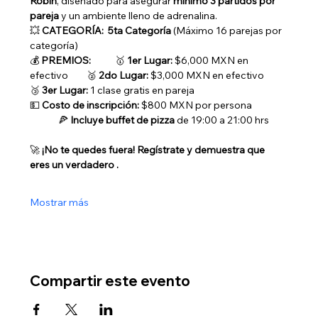
Robin
, diseñado para asegurar 
mínimo 3 partidos por 
pareja
 y un ambiente lleno de adrenalina.
💥 
CATEGORÍA:
5ta Categoría 
(Máximo 16 parejas por 
categoría)
💰 
PREMIOS:
	🥇 
1er Lugar:
 $6,000 MXN en 
efectivo	🥈 
2do Lugar:
 $3,000 MXN en efectivo	
🥉 
3er Lugar:
 1 clase gratis en pareja
💵 
Costo de inscripción:
 $800 MXN por persona
	🍕 
Incluye buffet de pizza
 de 19:00 a 21:00 hrs
🚀 
¡No te quedes fuera! Regístrate y demuestra que 
eres un verdadero .
Mostrar más
Compartir este evento