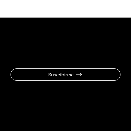
Se el primero en
recibir ofertas
exclusivas.
Suscribirme
Padel Sport