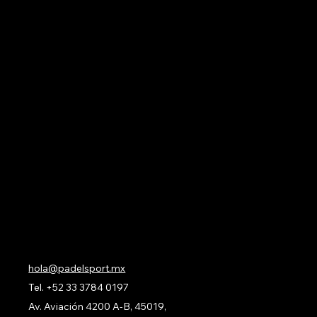
Navegación
Acerca de Nosotros
Todos nuestros Servicios
Menú Restaurante
Clases
Torneos y Ligas
Eventos Privados
Experiencia de Marca
Mis imágenes
FAQ
Blog
Contacto
hola@padelsport.mx
Tel.
+52 33 3784 0197
Av. Aviación 4200 A-B, 45019,