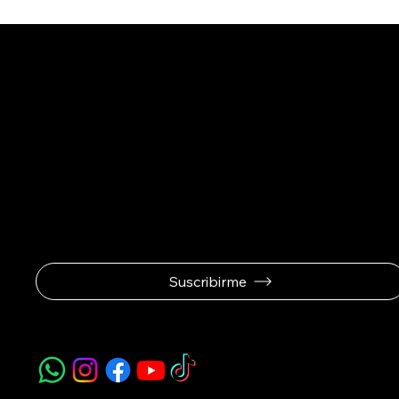
Se el prime
ofertas exc
Suscribirme