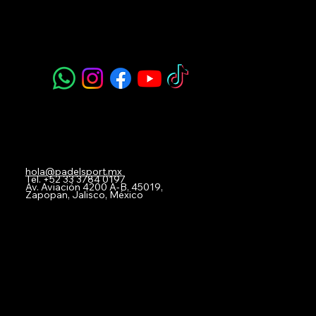
Padel Sport
Navegación
Acerca de Nosotros
Todos nuestros Servicios
Menú Restaurante
Clases
Torneos y Ligas
Eventos Privados
Experiencia de Marca
Mis imágenes
FAQ
Blog
Contacto
hola@padelsport.mx
Tel.
+52 33 3784 0197
Av. Aviación 4200 A-B, 45019,
Zapopan, Jalisco, México