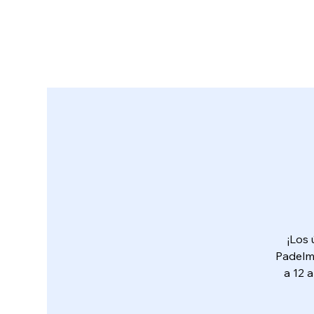
¡Los 
Padelma
a 12 a