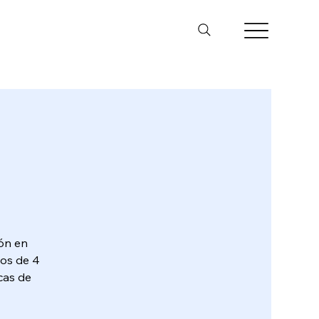
ión en
ños de 4
icas de