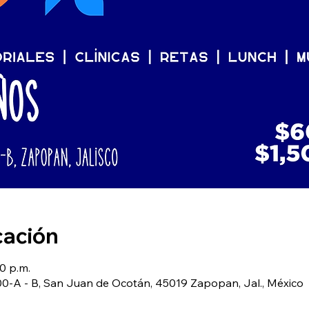
cación
00 p.m.
0-A - B, San Juan de Ocotán, 45019 Zapopan, Jal., México