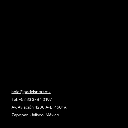
Acerca de Nosotros
Todos nuestros Servicios
Menú Restaurante
Clases
Torneos y Ligas
Eventos Privados
Experiencia de Marca
Mis imágenes
FAQ
Blog
Contacto
hola@padelsport.mx
Tel.
+52 33 3784 0197
Av. Aviación 4200 A-B, 45019,
Zapopan, Jalisco, México