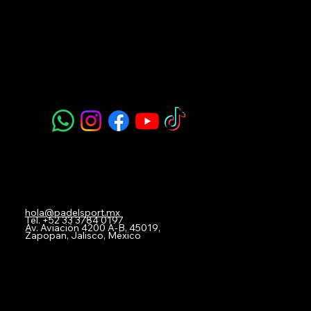
Padel Sport
Navegación
Acerca de Nosotros
Todos nuestros Servicios
Menú Restaurante
Clases
Torneos y Ligas
Eventos Privados
Experiencia de Marca
Mis imágenes
FAQ
Blog
Contacto
hola@padelsport.mx
Tel.
+52 33 3784 0197
Av. Aviación 4200 A-B, 45019,
Zapopan, Jalisco, México