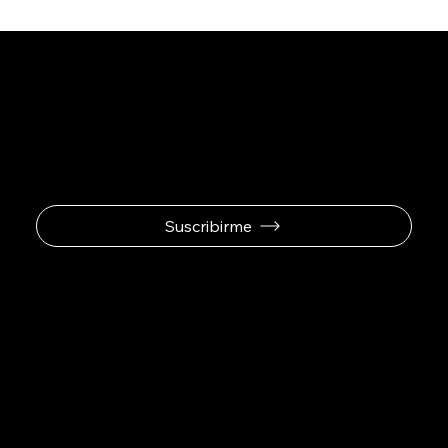
Se el primero en
recibir ofertas
exclusivas.
Suscribirme
Padel Sport