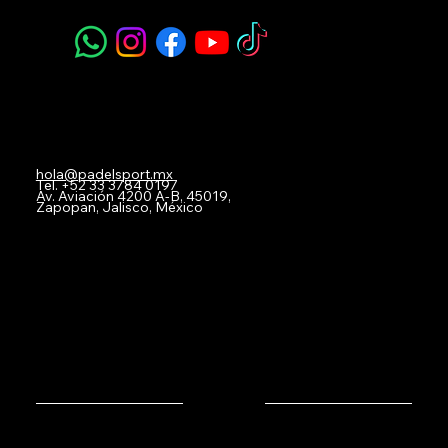
Navegación
Acerca de Nosotros
Todos nuestros Servicios
Menú Restaurante
Clases
Torneos y Ligas
Eventos Privados
Experiencia de Marca
Mis imágenes
FAQ
Blog
Contacto
hola@padelsport.mx
Tel.
+52 33 3784 0197
Av. Aviación 4200 A-B, 45019,
Zapopan, Jalisco, México
© 2025 by Padel Sport