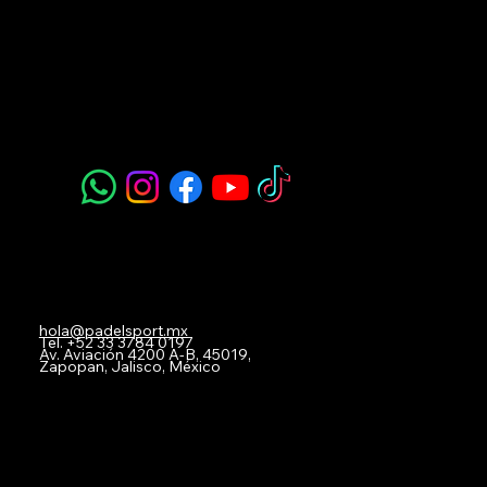
Padel Sport
Navegación
Acerca de Nosotros
Todos nuestros Servicios
Menú Restaurante
Clases
Torneos y Ligas
Eventos Privados
Experiencia de Marca
Mis imágenes
FAQ
Blog
Contacto
hola@padelsport.mx
Tel.
+52 33 3784 0197
Av. Aviación 4200 A-B, 45019,
Zapopan, Jalisco, México