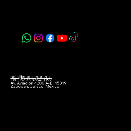
Padel Sport
Navegación
Acerca de Nosotros
Todos nuestros Servicios
Menú Restaurante
Clases
Torneos y Ligas
Eventos Privados
Experiencia de Marca
Mis imágenes
FAQ
Blog
Contacto
hola@padelsport.mx
Tel.
+52 33 3784 0197
Av. Aviación 4200 A-B, 45019,
Zapopan, Jalisco, México