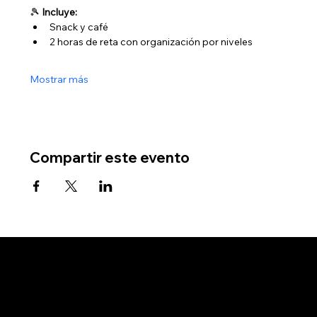
🎾 
Incluye:
Snack y café
2 horas de reta con organización por niveles
Mostrar más
Compartir este evento
Se el primero en
recibir ofertas
exclusivas.