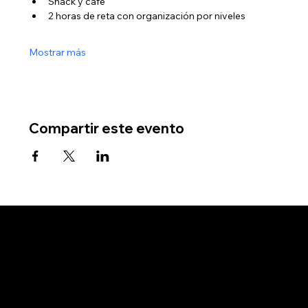
Snack y café
2 horas de reta con organización por niveles
Mostrar más
Compartir este evento
Se el primero en
recibir ofertas
exclusivas.