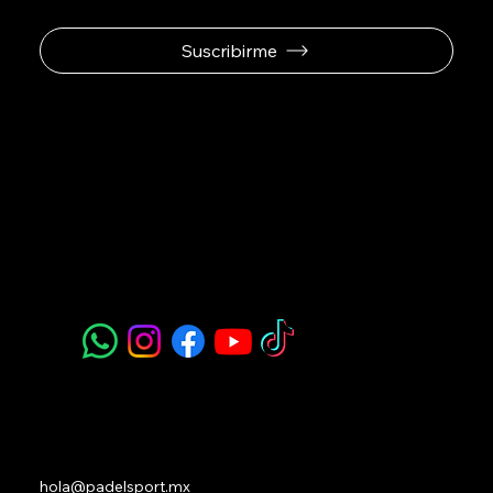
Suscribirme
Padel Sport
Navegación
Acerca de Nosotros
Todos nuestros Servicios
Menú Restaurante
Clases
Torneos y Ligas
Eventos Privados
Experiencia de Marca
Mis imágenes
FAQ
Blog
Contacto
hola@padelsport.mx