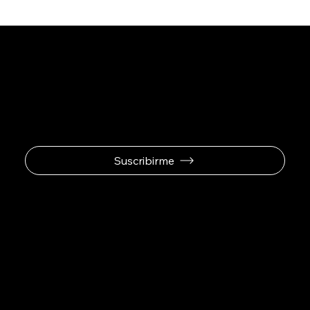
Se el primero en
recibir ofertas
exclusivas.
Suscribirme
Padel Sport