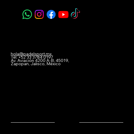
Navegación
Acerca de Nosotros
Todos nuestros Servicios
Menú Restaurante
Clases
Torneos y Ligas
Eventos Privados
Experiencia de Marca
Mis imágenes
FAQ
Blog
Contacto
hola@padelsport.mx
Tel.
+52 33 3784 0197
Av. Aviación 4200 A-B, 45019,
Zapopan, Jalisco, México
© 2025 by Padel Sport